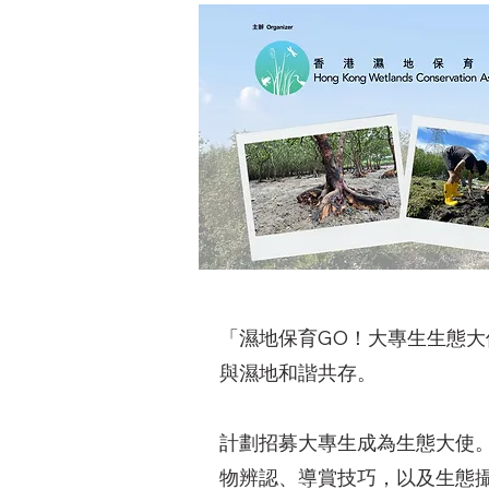
「濕地保育GO！大專生生態
與濕地和諧共存。
計劃招募大專生成為生態大使
物辨認、導賞技巧，以及生態