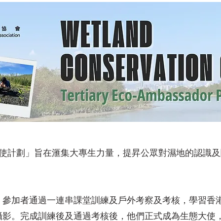
大使計劃」旨在滙集大專生力量，提昇公眾對濕地的認識
。參加者通過一連串課堂訓練及戶外考察及考核，學習香
攝影。完成訓練後及通過考核後，他們正式成為生態大使