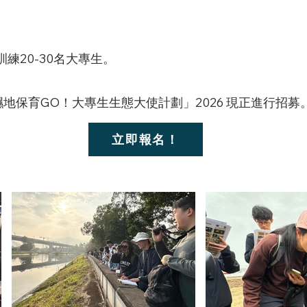
練20-30名大專生。
濕地保育GO！大專生生態大使計劃」2026 現正進行招募
立即報名！