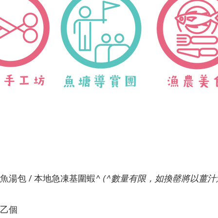
薑汁魚湯包 / 本地急凍基圍蝦^
(^數量有限，如換罄將以薑汁
乙個