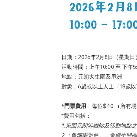
​日期：2026年2月8日（星期日
活動時間：上午10:00 至 下午5:
地點：元朗大生圍及甩洲
對象：6歲或以上人士（18歲
*門票費用
：每
位$40
（所有場
*費用包括：
1.來回元朗港鐵站及活動地點
2.「魚塘樂遊悠」—魚塘生態