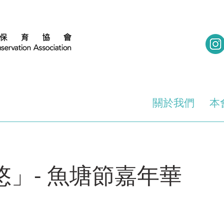
關於我們
本
」- 魚塘節嘉年華