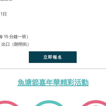
1
日
每 15 分鐘一班）
H 出口（朗明街）
立即報名
魚塘節嘉年華精彩活動