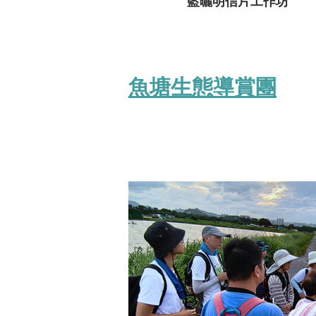
藍曬明信片工作坊
魚塘生態導賞團