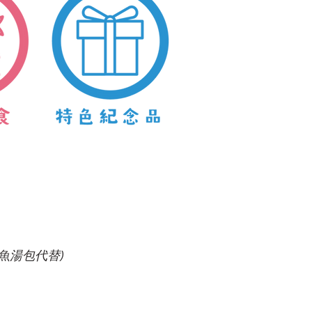
魚湯包代替)