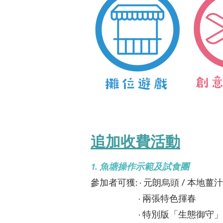
​追加收費活動
1. 魚塘操作示範及試食團
參加者可獲: · 元朗烏頭 / 本地
· 兩張特色揮春
· 特別版「生態御守」