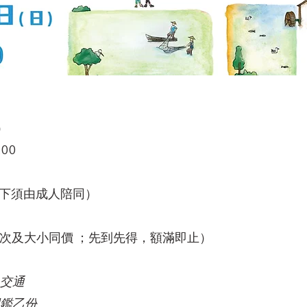
）
00
以下須由成人陪同）
次及大小同價 ；
先到先得，額滿即止
）
之交通
圖鑑乙份