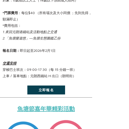
對象：6歲或以上人士（18歲以下須由成人陪同）
*門票費用
：每
位$40
（所有場次及大小同價 ；
先到先得，
額滿即止
）
*費用包括：
1.來回元朗港鐵站及活動地點之交通
2.「魚塘樂遊悠」—魚塘生態圖鑑乙份
報名日期：
即日起至2026年
2月1
日
交通安排
穿梭巴士班次：09:00-17:30（每 15 分鐘一班）
上車 / 落車地點：元朗西鐵站 H 出口（朗明街）
立即報名
魚塘節嘉年華精彩活動