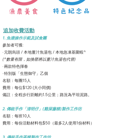
​追加收費活動
1. 魚塘操作示範及試食團
參加者可獲:
· 元朗烏頭 / 本地薑汁魚湯包 / 本地急凍基圍蝦^
(^數量有限，如換罄將以薑汁魚湯包代替)
· 兩款特色揮春
· 特別版「生態御守」乙個
名額：每團15人
費用：每位$120 (大小同價
)
備註：全程步行距離約1.5公里；路況為平坦泥路。
2. 傳統手作「清明仔」(雞屎藤粿)製作工作坊
名額：每班10人
費用：每份活動材料包$50（最多2人使用1份材料）
3. 傳統手作
茶粿製作工作坊